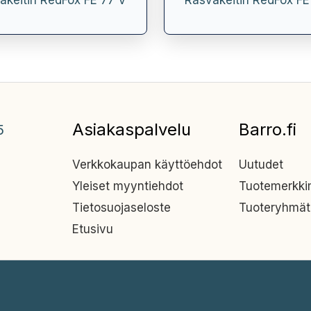
akeitin RedFox FE 77 V
Rasvakeitin RedFox FE
Asiakaspalvelu
Barro.fi
5
Verkkokaupan käyttöehdot
Uutudet
Yleiset myyntiehdot
Tuotemerkk
Tietosuojaseloste
Tuoteryhmät
Etusivu