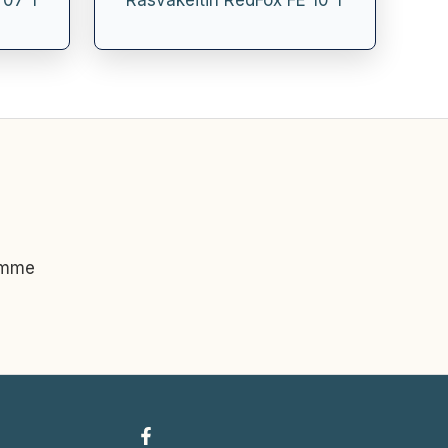
 07 T
Rasvakeitin RedFox FE 10 T
imme