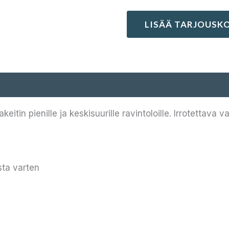
LISÄÄ TARJOUSKO
eitin pienille ja keskisuurille ravintoloille. Irrotettav
sta varten