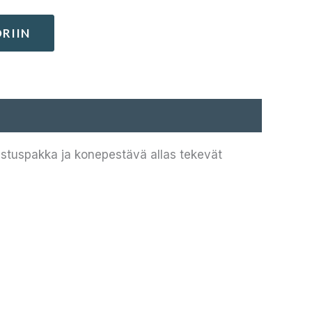
RIIN
a vastuspakka ja konepestävä allas tekevät