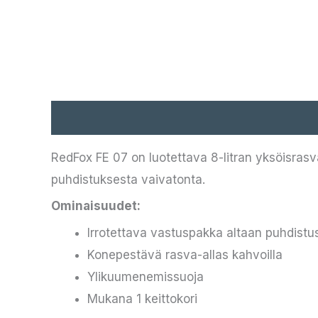
Kuvaus
RedFox FE 07 on luotettava 8-litran yksöisrasvak
puhdistuksesta vaivatonta.
Ominaisuudet:
Irrotettava vastuspakka altaan puhdistu
Konepestävä rasva-allas kahvoilla
Ylikuumenemissuoja
Mukana 1 keittokori