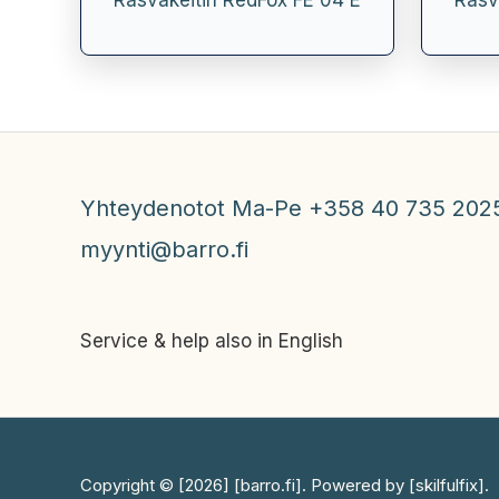
Rasvakeitin RedFox FE 04 E
Rasv
Yhteydenotot Ma-Pe +358 40 735 202
myynti@barro.fi
Service & help also in English
Copyright © [2026] [barro.fi]. Powered by [skilfulfix].