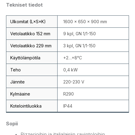
Tekniset tiedot
Ulkomitat (L×S×K)
1600 × 650 × 900 mm
Vetolaatikko 152 mm
9 kpl, GN 1/1-150
Vetolaatikko 229 mm
3 kpl, GN 1/1-150
Käyttölämpötila
+2…+8°C
Teho
0,4 kW
Jännite
220-230 V
Kylmäaine
R290
Kotelointiluokka
IP44
Sopii
Pizzerioihin ja italialaisiin ravintoloihin