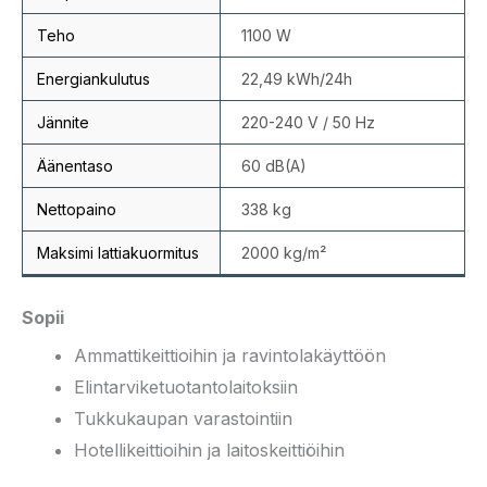
Teho
1100 W
Energiankulutus
22,49 kWh/24h
Jännite
220-240 V / 50 Hz
Äänentaso
60 dB(A)
Nettopaino
338 kg
Maksimi lattiakuormitus
2000 kg/m²
Sopii
Ammattikeittioihin ja ravintolakäyttöön
Elintarviketuotantolaitoksiin
Tukkukaupan varastointiin
Hotellikeittioihin ja laitoskeittiöihin