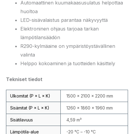
Automaattinen kuumakaasusulatus helpottaa
huoltoa
LED-sisävalaistus parantaa näkyvyyttä
Elektroninen ohjaus tarjoaa tarkan
lämpötilansäädön
R290-kylmäaine on ympäristöystävällinen
valinta
Helppo kokoaminen ja tuotteiden käsittely
Tekniset tiedot
Ulkomitat (P × L × K)
1500 × 2100 × 2200 mm
Sisämitat (P × L × K)
1260 × 1860 × 1960 mm
Sisätilavuus
4,59 m³
Lämpötila-alue
-20 °C – -10 °C