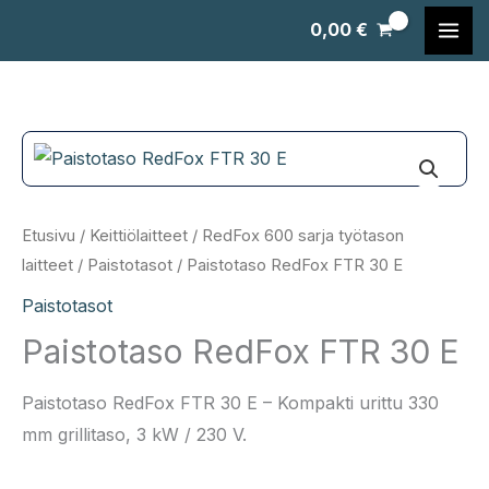
Siirry
0,00
€
sisältöön
Etusivu
/
Keittiölaitteet
/
RedFox 600 sarja työtason
laitteet
/
Paistotasot
/ Paistotaso RedFox FTR 30 E
Paistotasot
Paistotaso RedFox FTR 30 E
Paistotaso RedFox FTR 30 E – Kompakti urittu 330
mm grillitaso, 3 kW / 230 V.