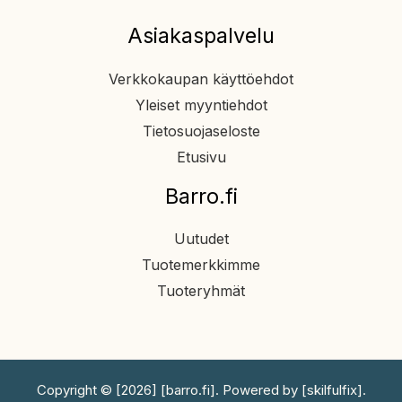
Asiakaspalvelu
Verkkokaupan käyttöehdot
Yleiset myyntiehdot
Tietosuojaseloste
Etusivu
Barro.fi
Uutudet
Tuotemerkkimme
Tuoteryhmät
Copyright © [2026] [barro.fi]. Powered by [skilfulfix].