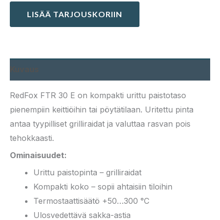
LISÄÄ TARJOUSKORIIN
Kuvaus
RedFox FTR 30 E on kompakti urittu paistotaso
pienempiin keittiöihin tai pöytätilaan. Uritettu pinta
antaa tyypilliset grilliraidat ja valuttaa rasvan pois
tehokkaasti.
Ominaisuudet:
Urittu paistopinta – grilliraidat
Kompakti koko – sopii ahtaisiin tiloihin
Termostaattisäätö +50…300 °C
Ulosvedettävä sakka-astia