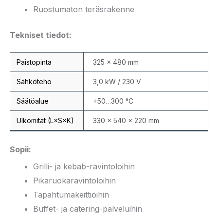
Ruostumaton teräsrakenne
Tekniset tiedot:
Paistopinta
325 × 480 mm
Sähköteho
3,0 kW / 230 V
Säätöalue
+50…300 °C
Ulkomitat (L×S×K)
330 × 540 × 220 mm
Sopii:
Grilli- ja kebab-ravintoloihin
Pikaruokaravintoloihin
Tapahtumakeittiöihin
Buffet- ja catering-palveluihin