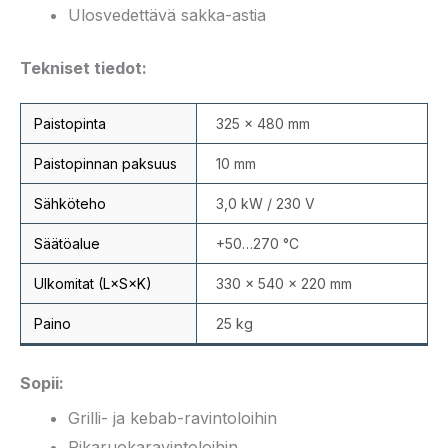
Ulosvedettävä sakka-astia
Tekniset tiedot:
Paistopinta
325 × 480 mm
Paistopinnan paksuus
10 mm
Sähköteho
3,0 kW / 230 V
Säätöalue
+50…270 °C
Ulkomitat (L×S×K)
330 × 540 × 220 mm
Paino
25 kg
Sopii:
Grilli- ja kebab-ravintoloihin
Pikaruokaravintoloihin