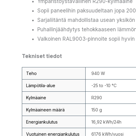
Ympäristöystävällinen R290-kylmäaine
Sopii paneelihin paksuudeltaan jopa 2
Sarjaliitäntä mahdollistaa usean yksikö
Puhallinjäähdytys tehokkaaseen lämmön
Valkoinen RAL9003-pinnoite sopii hyvin 
Tekniset tiedot
Teho
940 W
Lämpötila-alue
-25 to -10 °C
Kylmäaine
R290
Kylmäaineen määrä
150 g
Energiankulutus
16,92 kWh/24h
Vuotuinen energiankulutus
6176 kWh/vuosi