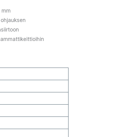
00 mm
n ohjauksen
siirtoon
ammattikeittioihin