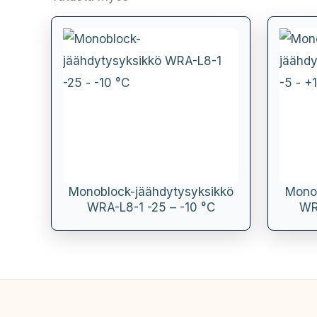
Monoblock-jäähdytysyksikkö
Monob
WRA-L8-1 -25 – -10 °C
WR