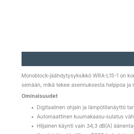
Kuvaus
Monoblock-jäähdytysyksikkö WRA-L15-1 on komp
seinään, mikä tekee asennuksesta helppoa ja 
Ominaisuudet
Digitaalinen ohjain ja lämpötilanäyttö t
Automaattinen kuumakaasu-sulatus vähe
Hiljainen käynti vain 34,3 dB(A) äänenta