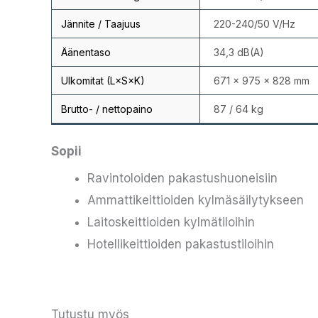
Jännite / Taajuus
220-240/50 V/Hz
Äänentaso
34,3 dB(A)
Ulkomitat (L×S×K)
671 × 975 × 828 mm
Brutto- / nettopaino
87 / 64 kg
Sopii
Ravintoloiden pakastushuoneisiin
Ammattikeittioiden kylmäsäilytykseen
Laitoskeittioiden kylmätiloihin
Hotellikeittioiden pakastustiloihin
Tutustu myös