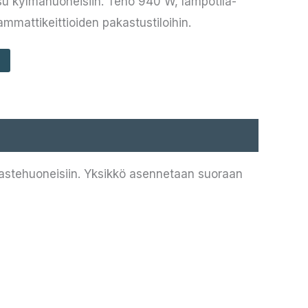
su kylmähuoneisiin. Teho 940 W, lämpötila-
 ammattikeittioiden pakastustiloihin.
astehuoneisiin. Yksikkö asennetaan suoraan