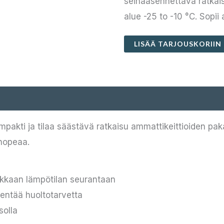
seinäasennettava ratkai
alue -25 to -10 °C. Sopii
LISÄÄ TARJOUSKORIIN
akti ja tilaa säästävä ratkaisu ammattikeittioiden pak
nopeaa.
arkkaan lämpötilan seurantaan
ntää huoltotarvetta
solla