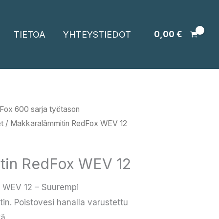
TIETOA
YHTEYSTIEDOT
0,00
€
Fox 600 sarja työtason
t
/ Makkaralämmitin RedFox WEV 12
tin RedFox WEV 12
 WEV 12 – Suurempi
n. Poistovesi hanalla varustettu
ä.