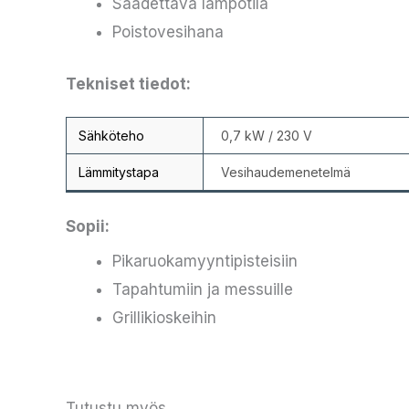
Säädettävä lämpötila
Poistovesihana
Tekniset tiedot:
Sähköteho
0,7 kW / 230 V
Lämmitystapa
Vesihaudemenetelmä
Sopii:
Pikaruokamyyntipisteisiin
Tapahtumiin ja messuille
Grillikioskeihin
Tutustu myös