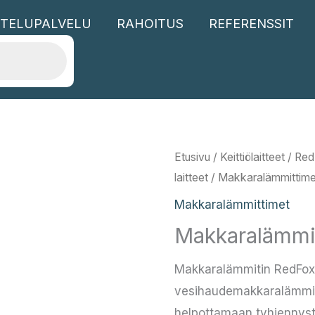
TELUPALVELU
RAHOITUS
REFERENSSIT
Etusivu
/
Keittiölaitteet
/
Red
laitteet
/
Makkaralämmittime
Makkaralämmittimet
Makkaralämmi
Makkaralämmitin RedFox
vesihaudemakkaralämmiti
helpottamaan tyhjennyst