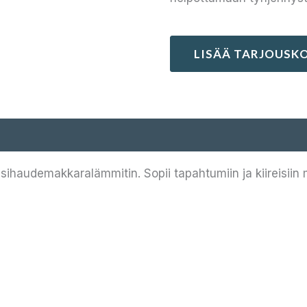
LISÄÄ TARJOUSKO
audemakkaralämmitin. Sopii tapahtumiin ja kiireisiin m