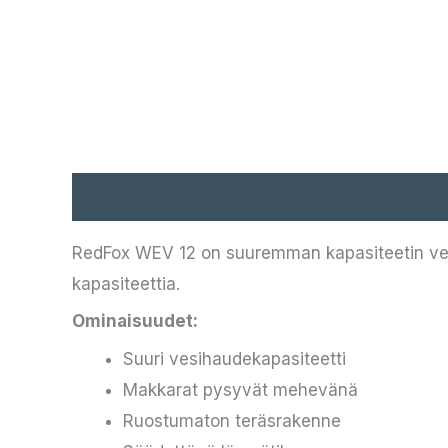
Kuvaus
RedFox WEV 12 on suuremman kapasiteetin vesih
kapasiteettia.
Ominaisuudet:
Suuri vesihaudekapasiteetti
Makkarat pysyvät mehevänä
Ruostumaton teräsrakenne