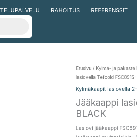
TELUPALVELU
RAHOITUS
REFERENSSIT
Etusivu
/
Kylmä- ja pakaste l
lasiovella Tefcold FSC891
Kylmäkaapit lasiovella 2
Jääkaappi las
BLACK
Lasiovi jääkaappi FSC89