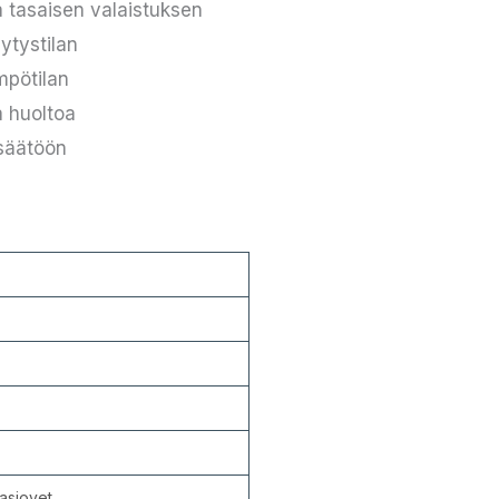
 tasaisen valaistuksen
ytystilan
mpötilan
a huoltoa
nsäätöön
lasiovet