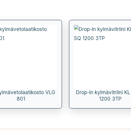
ikylmävetolaatikosto VLG
Drop-In kylmävitriini KL
801
1200 3TP