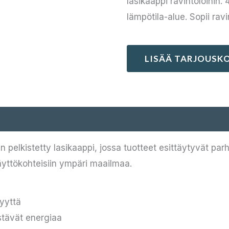
lasikaappi ravintoloihin. 
lämpötila-alue. Sopii rav
LISÄÄ TARJOUSKO
 pelkistetty lasikaappi, jossa tuotteet esittäytyvät pa
käyttökohteisiin ympäri maailmaa.
yyttä
stävät energiaa