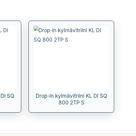
 DI SQ
Drop-In kylmävitriini KL DI SQ
800 2TP S