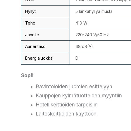
Hyllyt
5 lankahyllyä musta
Teho
410 W
Jännite
220-240 V/50 Hz
Äänentaso
48 dB(A)
Energialuokka
D
Sopii
Ravintoloiden juomien esittelyyn
Kauppojen kylmätuotteiden myyntiin
Hotellikeittioiden tarpeisiin
Laitoskeittioiden käyttöön