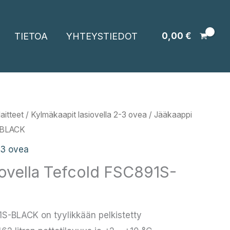
TIETOA
YHTEYSTIEDOT
0,00
€
aitteet
/
Kylmäkaapit lasiovella 2-3 ovea
/ Jääkaappi
S-BLACK
-3 ovea
iovella Tefcold FSC891S-
1S-BLACK on tyylikkään pelkistetty