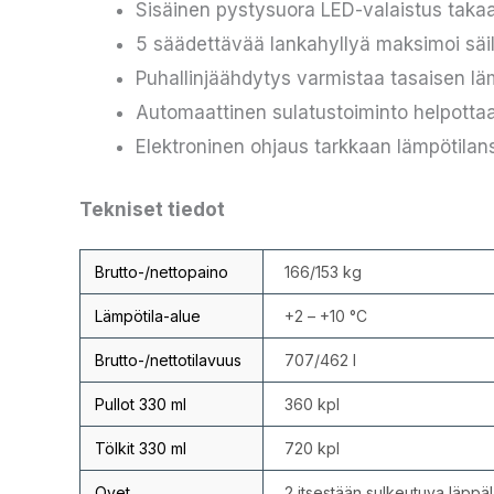
Sisäinen pystysuora LED-valaistus takaa
5 säädettävää lankahyllyä maksimoi säil
Puhallinjäähdytys varmistaa tasaisen lä
Automaattinen sulatustoiminto helpotta
Elektroninen ohjaus tarkkaan lämpötila
Tekniset tiedot
Brutto-/nettopaino
166/153 kg
Lämpötila-alue
+2 – +10 °C
Brutto-/nettotilavuus
707/462 l
Pullot 330 ml
360 kpl
Tölkit 330 ml
720 kpl
Ovet
2 itsestään sulkeutuva läppä