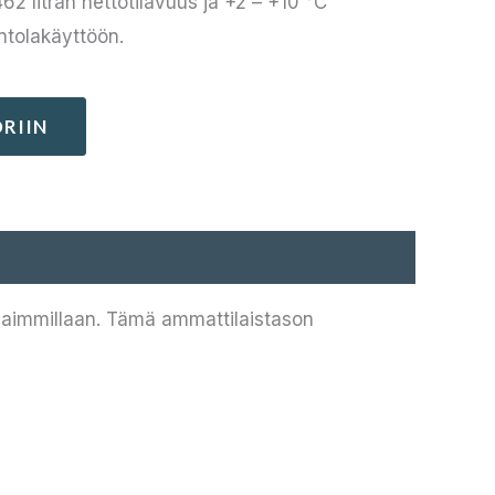
462 litran nettotilavuus ja +2 – +10 °C
intolakäyttöön.
RIIN
rhaimmillaan. Tämä ammattilaistason