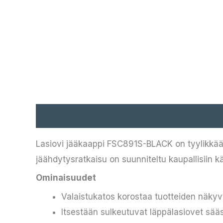
Kuvaus
Lasiovi jääkaappi FSC891S-BLACK on tyylikkään
jäähdytysratkaisu on suunniteltu kaupallisiin 
Ominaisuudet
Valaistukatos korostaa tuotteiden näkyv
Itsestään sulkeutuvat läppälasiovet sää