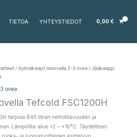
TIETOA
YHTEYSTIEDOT
0,00
€
aitteet
/
Kylmäkaapit lasiovella 2-3 ovea
/ Jääkaappi
H
-3 ovea
iovella Tefcold FSC1200H
H tarjoaa 645 litran nettotilavuuden ja
nan. Lämpötila-alue +2 – +10°C. Täydellinen
n ruoka- ja juomatuotteiden esittelyyn.