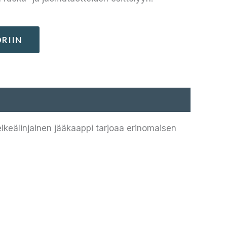
RIIN
elkeälinjainen jääkaappi tarjoaa erinomaisen