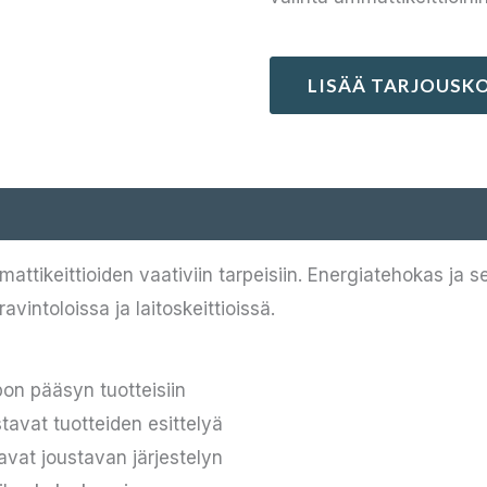
LISÄÄ TARJOUSKO
ttikeittioiden vaativiin tarpeisiin. Energiatehokas ja s
vintoloissa ja laitoskeittioissä.
pon pääsyn tuotteisiin
tavat tuotteiden esittelyä
avat joustavan järjestelyn