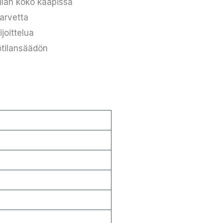
ilan koko kaapissa
arvetta
joittelua
ötilansäädön