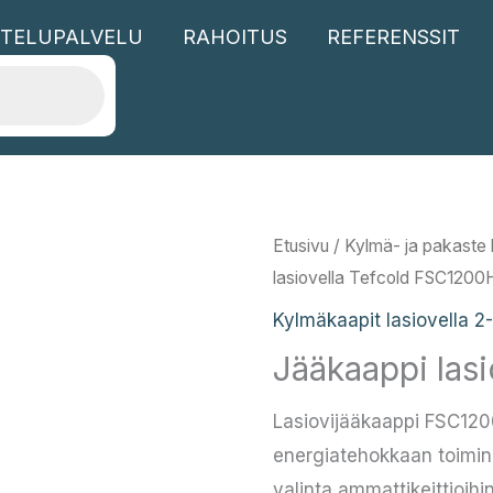
TELUPALVELU
RAHOITUS
REFERENSSIT
Etusivu
/
Kylmä- ja pakaste l
lasiovella Tefcold FSC1200
Kylmäkaapit lasiovella 2
Jääkaappi las
Lasiovijääkaappi FSC1200
energiatehokkaan toimin
valinta ammattikeittioihi