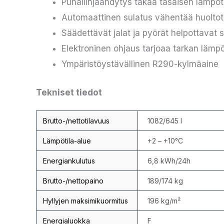
Puhallinjäähdytys takaa tasaisen lämpöt
Automaattinen sulatus vähentää huoltot
Säädettävät jalat ja pyörät helpottavat si
Elektroninen ohjaus tarjoaa tarkan lämp
Ympäristöystävällinen R290-kylmäaine
Tekniset tiedot
Brutto-/nettotilavuus
1082/645 l
Lämpötila-alue
+2 – +10°C
Energiankulutus
6,8 kWh/24h
Brutto-/nettopaino
189/174 kg
Hyllyjen maksimikuormitus
196 kg/m²
Energialuokka
F