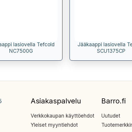
appi lasiovella Tefcold
Jääkaappi lasiovella T
NC7500G
SCU1375CP
Asiakaspalvelu
Barro.fi
5
Verkkokaupan käyttöehdot
Uutudet
Yleiset myyntiehdot
Tuotemerkk