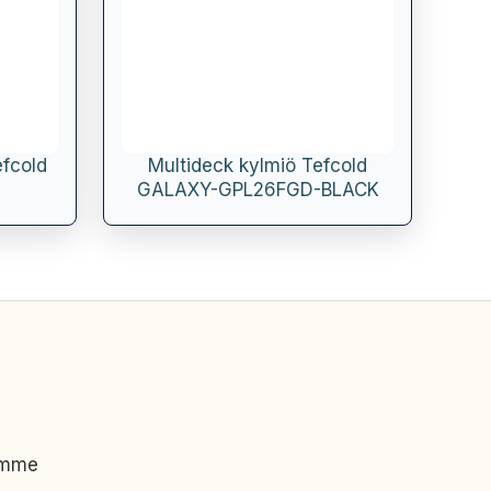
efcold
Multideck kylmiö Tefcold
GALAXY-GPL26FGD-BLACK
imme