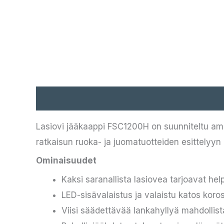
Kuvaus
Lasiovi jääkaappi FSC1200H on suunniteltu amma
ratkaisun ruoka- ja juomatuotteiden esittelyyn ra
Ominaisuudet
Kaksi saranallista lasiovea tarjoavat hel
LED-sisävalaistus ja valaistu katos koros
Viisi säädettävää lankahyllyä mahdollist