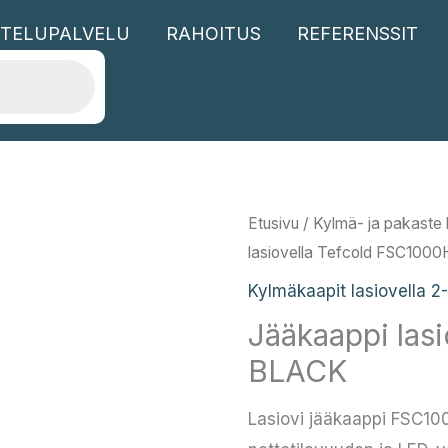
TELUPALVELU
RAHOITUS
REFERENSSIT
Etusivu
/
Kylmä- ja pakaste l
lasiovella Tefcold FSC100
Kylmäkaapit lasiovella 2
Jääkaappi las
BLACK
Lasiovi jääkaappi FSC10