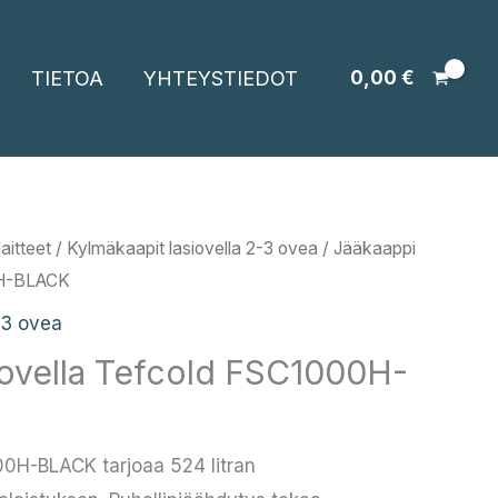
TIETOA
YHTEYSTIEDOT
0,00
€
aitteet
/
Kylmäkaapit lasiovella 2-3 ovea
/ Jääkaappi
0H-BLACK
-3 ovea
iovella Tefcold FSC1000H-
00H-BLACK tarjoaa 524 litran