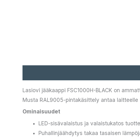
Kuvaus
Lasiovi jääkaappi FSC1000H-BLACK on ammattita
Musta RAL9005-pintakäsittely antaa laitteelle 
Ominaisuudet
LED-sisävalaistus ja valaistukatos tuott
Puhallinjäähdytys takaa tasaisen lämp