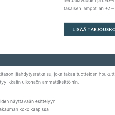
nettotilavuuden ja LED-v
tasaisen lämpötilan +2 – 
LISÄÄ TARJOUSKO
son jäähdytysratkaisu, joka takaa tuotteiden houkutte
tyylikkään ulkonäön ammattikeittöihin.
eiden näyttävään esittelyyn
öjakauman koko kaapissa