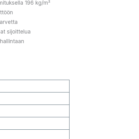
mituksella 196 kg/m²
yttöön
arvetta
t sijoittelua
hallintaan