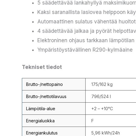
5 säädettävää lankahyllyä maksimikuor
Kaksi saranallista lasiovea helppoon kä
Automaattinen sulatus vähentää huoltot
4 säädettävää jalkaa ja pyörät helpottava
Elektroninen ohjaus tarkkaan lämpötilan 
Ympäristöystävällinen R290-kylmäaine
Tekniset tiedot
Brutto-/nettopaino
175/162 kg
Brutto-/nettotilavuus
796/524 l
Lämpötila-alue
+2 – +10°C
Energialuokka
F
Energiankulutus
5,96 kWh/24h