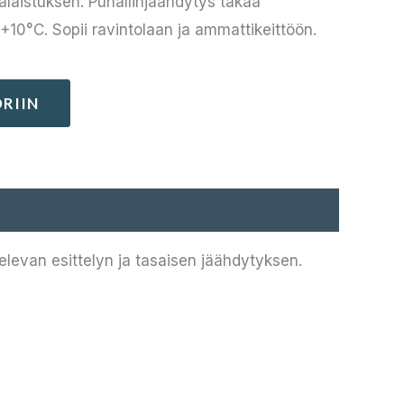
alaistuksen. Puhallinjäähdytys takaa
+10°C. Sopii ravintolaan ja ammattikeittöön.
RIIN
levan esittelyn ja tasaisen jäähdytyksen.