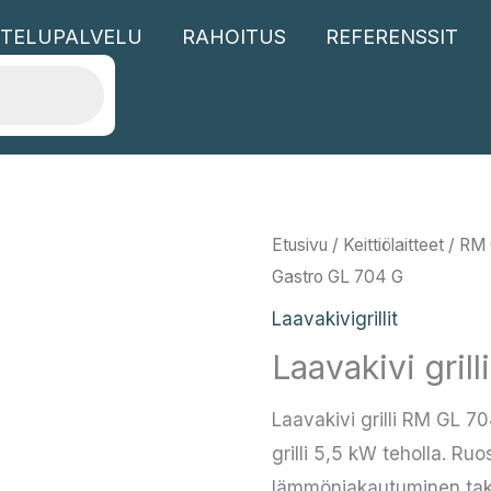
TELUPALVELU
RAHOITUS
REFERENSSIT
Etusivu
/
Keittiölaitteet
/
RM 
Gastro GL 704 G
Laavakivigrillit
Laavakivi gril
Laavakivi grilli RM GL 
grilli 5,5 kW teholla. Ru
lämmönjakautuminen taka