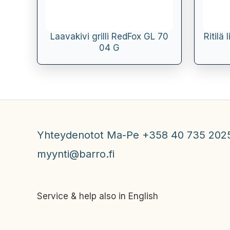
Laavakivi grilli RedFox GL 70
Ritilä
04 G
Yhteydenotot Ma-Pe +358 40 735 202
myynti@barro.fi
Service & help also in English