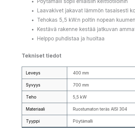
Pöytämalli sopii erilaisiin keittiötiloihin
Laavakivet jakavat lämmön tasaisesti kok
Tehokas 5,5 kW:n poltin nopean kuume
Kestävä rakenne kestää jatkuvan ammat
Helppo puhdistaa ja huoltaa
Tekniset tiedot
Leveys
400 mm
Syvyys
700 mm
Teho
5,5 kW
Materiaali
Ruostumaton teräs AISI 304
Tyyppi
Pöytämalli