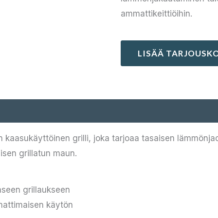
ammattikeittiöihin.
LISÄÄ TARJOUSKO
kaasukäyttöinen grilli, joka tarjoaa tasaisen lämmönjao
isen grillatun maun.
aseen grillaukseen
mattimaisen käytön