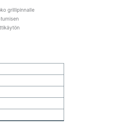
o grillipinnalle
ntumisen
tikäytön