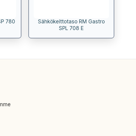
SP 780
Sähkökeittotaso RM Gastro
SPL 708 E
imme