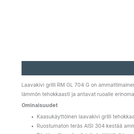
Kuvaus
Laavakivi grilli RM GL 704 G on ammattimainen 
lämmön tehokkaasti ja antavat ruoalle erinoma
Ominaisuudet
Kaasukäyttöinen laavakivi grilli tehokka
Ruostumaton teräs AISI 304 kestää am