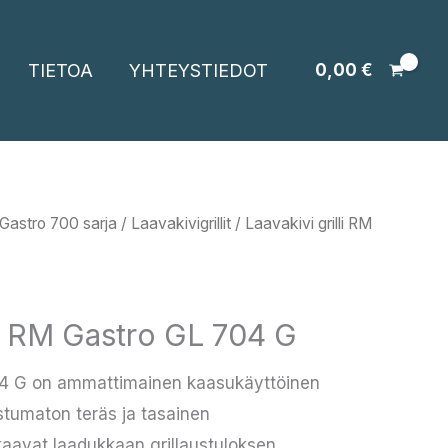
TIETOA
YHTEYSTIEDOT
0,00
€
Gastro 700 sarja
/
Laavakivigrillit
/ Laavakivi grilli RM
li RM Gastro GL 704 G
704 G on ammattimainen kaasukäyttöinen
ostumaton teräs ja tasainen
avat laadukkaan grillaustuloksen