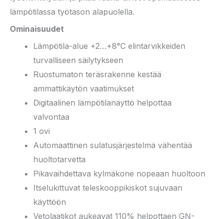
lämpötilassa työtason alapuolella.
Ominaisuudet
Lämpötila-alue +2…+8°C elintarvikkeiden
turvalliseen säilytykseen
Ruostumaton teräsrakenne kestää
ammattikäytön vaatimukset
Digitaalinen lämpötilanäyttö helpottaa
valvontaa
1 ovi
Automaattinen sulatusjärjestelmä vähentää
huoltotarvetta
Pikavaihdettava kylmäkone nopeaan huoltoon
Itselukittuvat teleskooppikiskot sujuvaan
käyttöön
Vetolaatikot aukeavat 110% helpottaen GN-