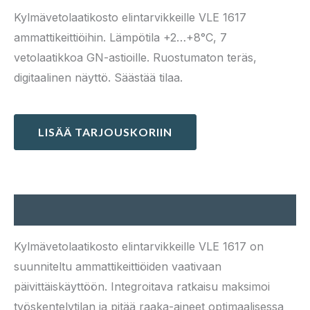
Kylmävetolaatikosto elintarvikkeille VLE 1617
ammattikeittiöihin. Lämpötila +2…+8°C, 7
vetolaatikkoa GN-astioille. Ruostumaton teräs,
digitaalinen näyttö. Säästää tilaa.
LISÄÄ TARJOUSKORIIN
Kuvaus
Kylmävetolaatikosto elintarvikkeille VLE 1617 on
suunniteltu ammattikeittiöiden vaativaan
päivittäiskäyttöön. Integroitava ratkaisu maksimoi
työskentelytilan ja pitää raaka-aineet optimaalisessa