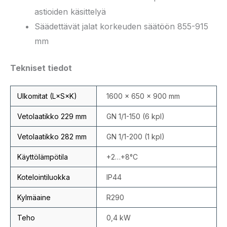
astioiden käsittelyä
Säädettävät jalat korkeuden säätöön 855-915
mm
Tekniset tiedot
Ulkomitat (L×S×K)
1600 × 650 × 900 mm
Vetolaatikko 229 mm
GN 1/1-150 (6 kpl)
Vetolaatikko 282 mm
GN 1/1-200 (1 kpl)
Käyttölämpötila
+2…+8°C
Kotelointiluokka
IP44
Kylmäaine
R290
Teho
0,4 kW