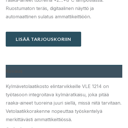
raaka-aineet tuoreina +2…+8°C lämpötilassa.
Ruostumaton teräs, digitaalinen näyttö ja
automaattinen sulatus ammattikeittiöön.
LISÄÄ TARJOUSKORIIN
Kuvaus
Kylmävetolaatikosto elintarvikkeille VLE 1214 on
työtasoon integroitava kylmäratkaisu, joka pitää
raaka-aineet tuoreina juuri siellä, missä niitä tarvitaan.
Vetolaatikkorakenne nopeuttaa työskentelyä
merkittävästi ammattikeittiössä.