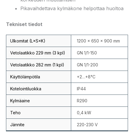
Pikavaihdettava kylmäkone helpottaa huoltoa
Tekniset tiedot
Ulkomitat (L×S×K)
1200 × 650 × 900 mm
Vetolaatikko 229 mm (3 kpl)
GN 1/1-150
Vetolaatikko 282 mm (1 kpl)
GN 1/1-200
Käyttölämpötila
+2…+8°C
Kotelointiluokka
IP44
Kylmäaine
R290
Teho
0,4 kW
Jännite
220-230 V