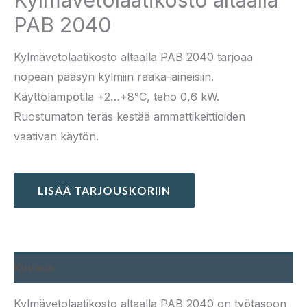
PAB 2040
Kylmävetolaatikosto altaalla PAB 2040 tarjoaa
nopean pääsyn kylmiin raaka-aineisiin.
Käyttölämpötila +2…+8°C, teho 0,6 kW.
Ruostumaton teräs kestää ammattikeittioiden
vaativan käytön.
LISÄÄ TARJOUSKORIIN
Kuvaus
Kylmävetolaatikosto altaalla PAB 2040 on työtasoon