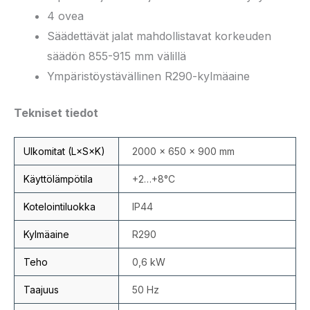
4 ovea
Säädettävät jalat mahdollistavat korkeuden
säädön 855-915 mm välillä
Ympäristöystävällinen R290-kylmäaine
Tekniset tiedot
Ulkomitat (L×S×K)
2000 × 650 × 900 mm
Käyttölämpötila
+2…+8°C
Kotelointiluokka
IP44
Kylmäaine
R290
Teho
0,6 kW
Taajuus
50 Hz