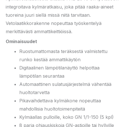
integroitava kylmäratkaisu, joka pitää raaka-aineet
tuoreina juuri siellä missä niitä tarvitaan.
Vetolaatikkorakenne nopeuttaa työskentelyä
merkittävästi ammattikeittiöissä.
Ominaisuudet
Ruostumattomasta teräksestä valmistettu
runko kestää ammattikäytön
Digitaalinen lämpötilanäyttö helpottaa
lämpötilan seurantaa
Automaattinen sulatusjärjestelmä vähentää
huoltotarvetta
Pikavaihdettava kylmäkone nopeuttaa
mahdollisia huoltotoimenpiteitä
Kylmäallas pulloille, koko GN 1/1-150 (5 kpl)
8 paria ohjauskiskoja GN-astioille tai hyllyille