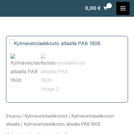
Siirry
0,00
€
sisältöön
Etusivu
/
Kylmävetolaatikostot
/
Kylmävetolaatikostot
altaalla
/ Kylmävetolaatikosto altaalla PAB 1606