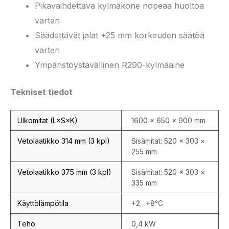
Pikavaihdettava kylmäkone nopeaa huoltoa
varten
Säädettävät jalat +25 mm korkeuden säätöä
varten
Ympäristöystävällinen R290-kylmäaine
Tekniset tiedot
Ulkomitat (L×S×K)
1600 × 650 × 900 mm
Vetolaatikko 314 mm (3 kpl)
Sisämitat: 520 × 303 ×
255 mm
Vetolaatikko 375 mm (3 kpl)
Sisämitat: 520 × 303 ×
335 mm
Käyttölämpötila
+2…+8°C
Teho
0,4 kW