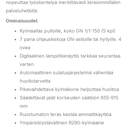
nopeuttaa työskentelyä merkittävästi kiireisimmilläkin
palveluhetkillä.
Ominaisuudet
Kylmäallas pulloille, koko GN 1/1-150 (5 kpl)
7 paria ohjauskiskoja GN-astioille tai hyllyille. 4
ovea
Digitaalinen lämpötilanäyttö tarkkaa seurantaa
varten
Automaattinen sulatusjärjestelmä vähentää
huoltotarvetta
Pikavaihdettava kylmäkone helpottaa huoltoa
Säädettävät jalat korkeuden säätöön 855-915
mm
Ruostumaton teräs kestää ammattikäyttöä
Ympäristöystävällinen R290-kylmäaine