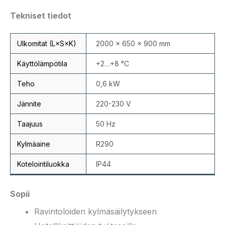
Tekniset tiedot
Ulkomitat (L×S×K)
2000 × 650 × 900 mm
Käyttölämpötila
+2…+8 °C
Teho
0,6 kW
Jännite
220-230 V
Taajuus
50 Hz
Kylmäaine
R290
Kotelointiluokka
IP44
Sopii
Ravintoloiden kylmäsäilytykseen