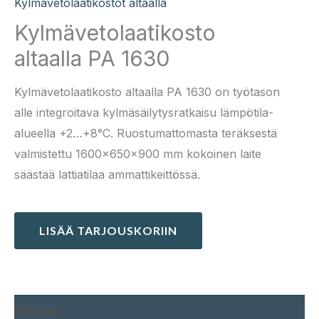
Kylmävetolaatikostot altaalla
Kylmävetolaatikosto
altaalla PA 1630
Kylmävetolaatikosto altaalla PA 1630 on työtason
alle integroitava kylmäsäilytysratkaisu lämpötila-
alueella +2…+8°C. Ruostumattomasta teräksestä
valmistettu 1600×650×900 mm kokoinen laite
säästää lattiatilaa ammattikeittössä.
LISÄÄ TARJOUSKORIIN
Kuvaus