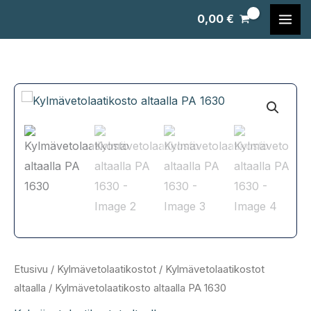
Siirry
0,00
€
sisältöön
Etusivu
/
Kylmävetolaatikostot
/
Kylmävetolaatikostot
altaalla
/ Kylmävetolaatikosto altaalla PA 1630