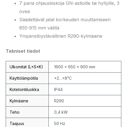
7 paria ohjauskiskoja GN-astioille tai hyllyille, 3
ovea
Säädettävät jalat korkeuden muuttamiseen
855-915 mm välillä
Ympäristöystävällinen R290-kylmäaine
Tekniset tiedot
Ulkomitat (L×S×K)
1600 × 650 × 900 mm
Käyttölämpötila
+2…+8°C
Kotelointiluokka
IP44
Kylmäaine
R290
Teho
0,4 kW
Taajuus
50 Hz