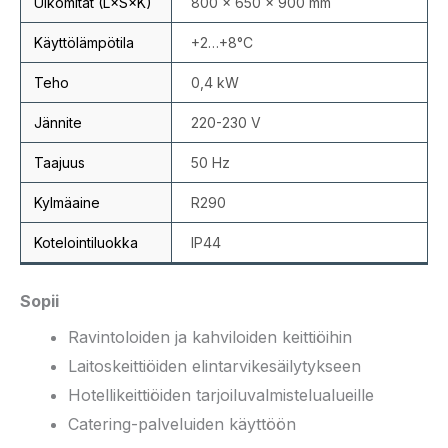
Ulkomitat (L×S×K)
800 × 650 × 900 mm
Käyttölämpötila
+2…+8°C
Teho
0,4 kW
Jännite
220-230 V
Taajuus
50 Hz
Kylmäaine
R290
Kotelointiluokka
IP44
Sopii
Ravintoloiden ja kahviloiden keittiöihin
Laitoskeittiöiden elintarvikesäilytykseen
Hotellikeittiöiden tarjoiluvalmistelualueille
Catering-palveluiden käyttöön