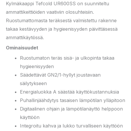
Kylmäkaappi Tefcold UR600SS on suunniteltu
ammattikeittiöiden vaativiin olosuhteisiin.
Ruostumattomasta teräksestä valmistettu rakenne
takaa kestävyyden ja hygieenisyyden päivittäisessä
ammattikäytössä.
Ominaisuudet
Ruostumaton teräs sisä- ja ulkopinta takaa
hygieenisyyden
Säädettävät GN2/1-hyllyt joustavaan
säilytykseen
Energialuokka A säästää käyttökustannuksia
Puhallinjäähdytys tasaisen lämpötilan ylläpitoon
Digitaalinen ohjain ja lämpötilanäyttö helppoon
käyttöön
Integroitu kahva ja lukko turvalliseen käyttöön