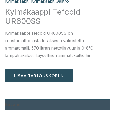
Kylmäkaapit
,
Kylmäkaapit Gastro
Kylmäkaappi Tefcold
UR600SS
Kylmäkaappi Tefcold UR600SS on
ruostumattomasta teräksestä valmistettu
ammattimalli. 570 litran nettotilavuus ja 0-8°C
lämpötila-alue. Täydellinen ammattikeittiöihin.
LISÄÄ TARJOUSKORIIN
Kuvaus