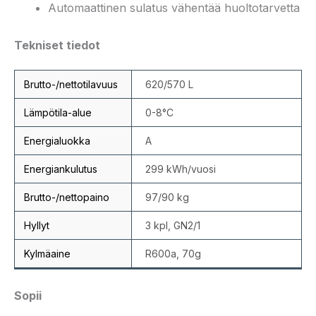
Automaattinen sulatus vähentää huoltotarvetta
Tekniset tiedot
Brutto-/nettotilavuus
620/570 L
Lämpötila-alue
0-8°C
Energialuokka
A
Energiankulutus
299 kWh/vuosi
Brutto-/nettopaino
97/90 kg
Hyllyt
3 kpl, GN2/1
Kylmäaine
R600a, 70g
Sopii