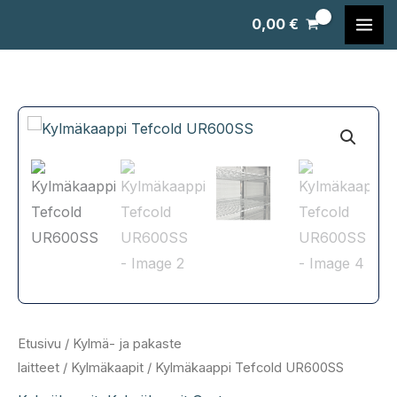
Siirry
0,00
€
sisältöön
Etusivu
/
Kylmä- ja pakaste
laitteet
/
Kylmäkaapit
/ Kylmäkaappi Tefcold UR600SS