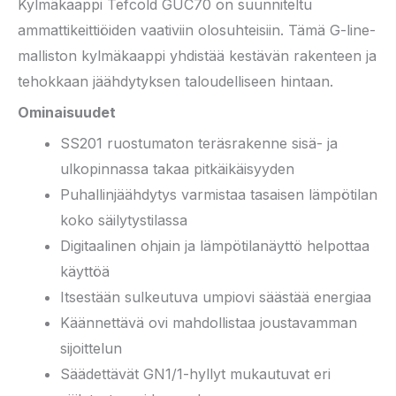
Kylmäkaappi Tefcold GUC70 on suunniteltu
ammattikeittiöiden vaativiin olosuhteisiin. Tämä G-line-
malliston kylmäkaappi yhdistää kestävän rakenteen ja
tehokkaan jäähdytyksen taloudelliseen hintaan.
Ominaisuudet
SS201 ruostumaton teräsrakenne sisä- ja
ulkopinnassa takaa pitkäikäisyyden
Puhallinjäähdytys varmistaa tasaisen lämpötilan
koko säilytystilassa
Digitaalinen ohjain ja lämpötilanäyttö helpottaa
käyttöä
Itsestään sulkeutuva umpiovi säästää energiaa
Käännettävä ovi mahdollistaa joustavamman
sijoittelun
Säädettävät GN1/1-hyllyt mukautuvat eri