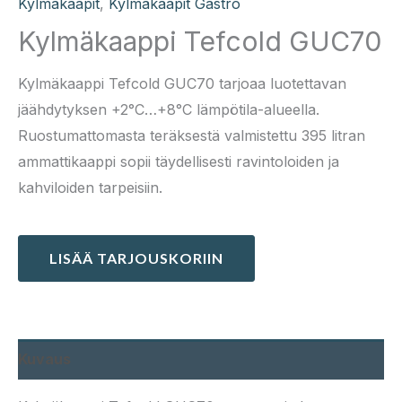
Kylmäkaapit
,
Kylmäkaapit Gastro
Kylmäkaappi Tefcold GUC70
Kylmäkaappi Tefcold GUC70 tarjoaa luotettavan
jäähdytyksen +2°C…+8°C lämpötila-alueella.
Ruostumattomasta teräksestä valmistettu 395 litran
ammattikaappi sopii täydellisesti ravintoloiden ja
kahviloiden tarpeisiin.
LISÄÄ TARJOUSKORIIN
Kuvaus