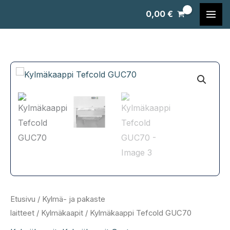
Siirry
0,00
€
sisältöön
Etusivu
/
Kylmä- ja pakaste
laitteet
/
Kylmäkaapit
/ Kylmäkaappi Tefcold GUC70