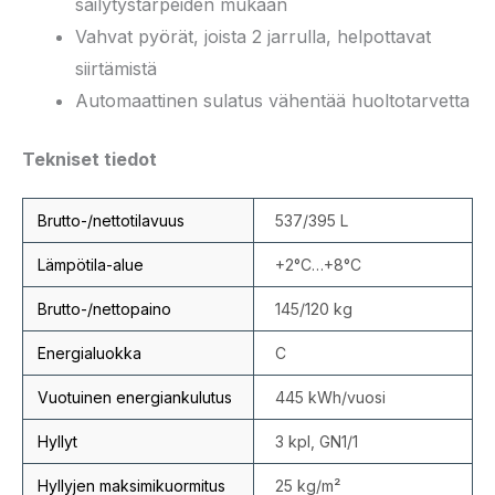
säilytystarpeiden mukaan
Vahvat pyörät, joista 2 jarrulla, helpottavat
siirtämistä
Automaattinen sulatus vähentää huoltotarvetta
Tekniset tiedot
Brutto-/nettotilavuus
537/395 L
Lämpötila-alue
+2°C…+8°C
Brutto-/nettopaino
145/120 kg
Energialuokka
C
Vuotuinen energiankulutus
445 kWh/vuosi
Hyllyt
3 kpl, GN1/1
Hyllyjen maksimikuormitus
25 kg/m²