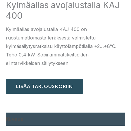
Kylmäallas avojalustalla KAJ
400
Kylmäallas avojalustalla KAJ 400 on
ruostumattomasta teräksestä valmistettu
kylmäsäilytysratkaisu käyttölämpötilalla +2…+8°C.
Teho 0,4 kW. Sopii ammattikeittiöiden
elintarvikkeiden säilytykseen.
LISÄÄ TARJOUSKORIIN
Kuvaus