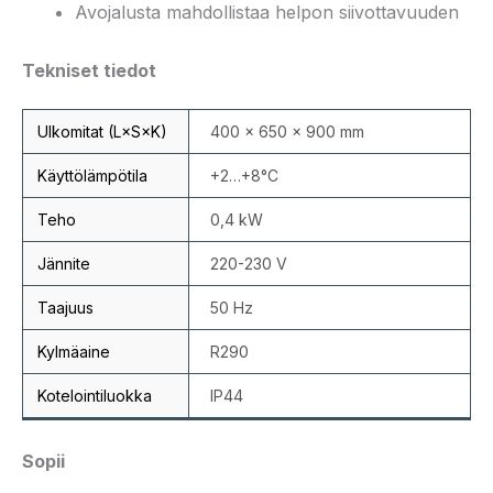
Avojalusta mahdollistaa helpon siivottavuuden
Tekniset tiedot
Ulkomitat (L×S×K)
400 × 650 × 900 mm
Käyttölämpötila
+2…+8°C
Teho
0,4 kW
Jännite
220-230 V
Taajuus
50 Hz
Kylmäaine
R290
Kotelointiluokka
IP44
Sopii