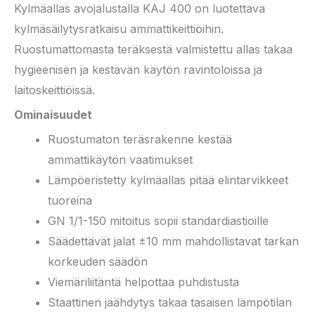
Kylmäallas avojalustalla KAJ 400 on luotettava
kylmäsäilytysratkaisu ammattikeittiöihin.
Ruostumattomasta teräksestä valmistettu allas takaa
hygieenisen ja kestävän käytön ravintoloissa ja
laitoskeittiöissä.
Ominaisuudet
Ruostumaton teräsrakenne kestää
ammattikäytön vaatimukset
Lämpöeristetty kylmäallas pitää elintarvikkeet
tuoreina
GN 1/1-150 mitoitus sopii standardiastioille
Säädettävät jalat ±10 mm mahdollistavat tarkan
korkeuden säädön
Viemäriliitäntä helpottaa puhdistusta
Staattinen jäähdytys takaa tasaisen lämpötilan