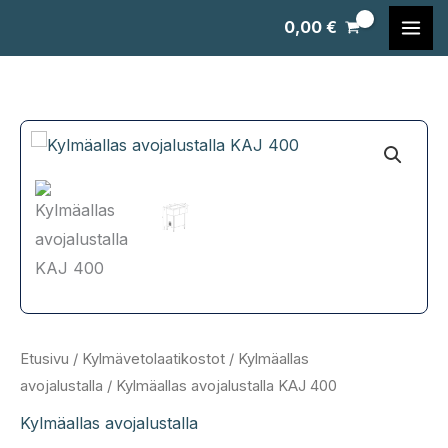
Siirry
0,00
€
sisältöön
Etusivu
/
Kylmävetolaatikostot
/
Kylmäallas
avojalustalla
/ Kylmäallas avojalustalla KAJ 400
Kylmäallas avojalustalla