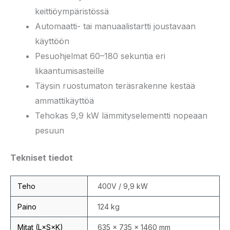
keittiöympäristössä
Automaatti- tai manuaalistartti joustavaan
käyttöön
Pesuohjelmat 60–180 sekuntia eri
likaantumisasteille
Täysin ruostumaton teräsrakenne kestää
ammattikäyttöä
Tehokas 9,9 kW lämmityselementti nopeaan
pesuun
Tekniset tiedot
Teho
400V / 9,9 kW
Paino
124 kg
Mitat (L×S×K)
635 × 735 × 1460 mm