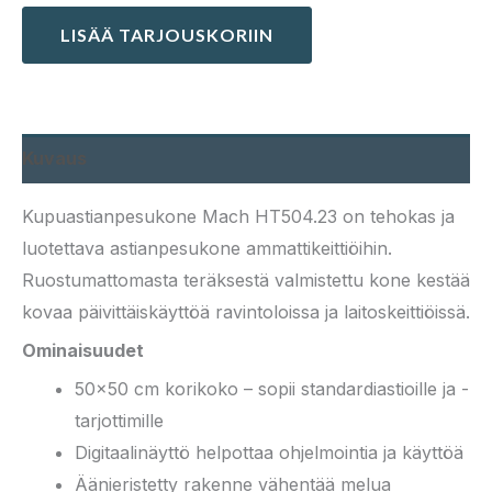
LISÄÄ TARJOUSKORIIN
Kuvaus
Kupuastianpesukone Mach HT504.23 on tehokas ja
luotettava astianpesukone ammattikeittiöihin.
Ruostumattomasta teräksestä valmistettu kone kestää
kovaa päivittäiskäyttöä ravintoloissa ja laitoskeittiöissä.
Ominaisuudet
50×50 cm korikoko – sopii standardiastioille ja -
tarjottimille
Digitaalinäyttö helpottaa ohjelmointia ja käyttöä
Äänieristetty rakenne vähentää melua