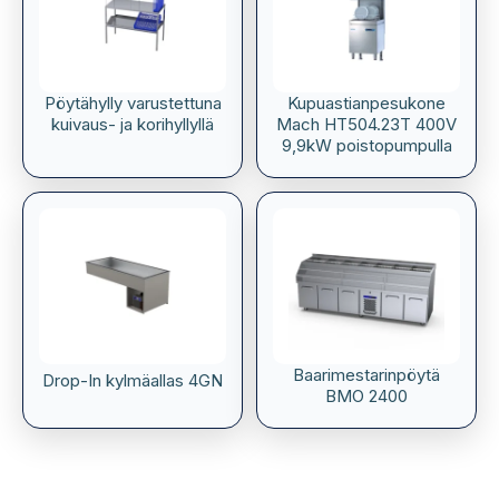
Pöytähylly varustettuna
Kupuastianpesukone
kuivaus- ja korihyllyllä
Mach HT504.23T 400V
9,9kW poistopumpulla
Baarimestarinpöytä
Drop-In kylmäallas 4GN
BMO 2400