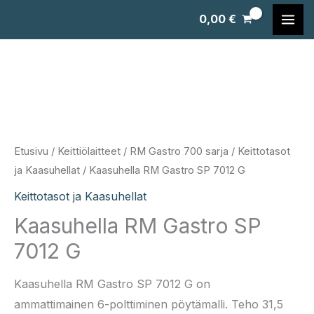
Siirry
0,00
€
sisältöön
Etusivu
/
Keittiölaitteet
/
RM Gastro 700 sarja
/
Keittotasot
ja Kaasuhellat
/ Kaasuhella RM Gastro SP 7012 G
Keittotasot ja Kaasuhellat
Kaasuhella RM Gastro SP
7012 G
Kaasuhella RM Gastro SP 7012 G on
ammattimainen 6-polttiminen pöytämalli. Teho 31,5