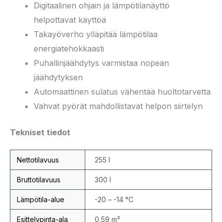
Digitaalinen ohjain ja lämpötilanäyttö
helpottavat käyttöä
Takayöverho ylläpitää lämpötilaa
energiatehokkaasti
Puhallinjäähdytys varmistaa nopean
jäähdytyksen
Automaattinen sulatus vähentää huoltotarvetta
Vahvat pyörät mahdollistavat helpon siirtelyn
Tekniset tiedot
Nettotilavuus
255 l
Bruttotilavuus
300 l
Lämpötila-alue
-20 – -14 °C
Esittelypinta-ala
0,59 m²