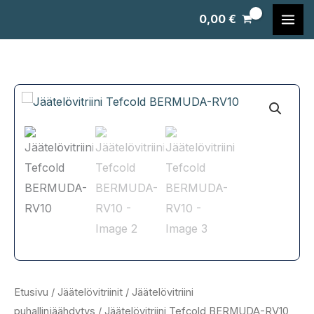
Siirry
0,00
€
sisältöön
Etusivu
/
Jäätelövitriinit
/
Jäätelövitriini
puhallinjäähdytys
/ Jäätelövitriini Tefcold BERMUDA-RV10