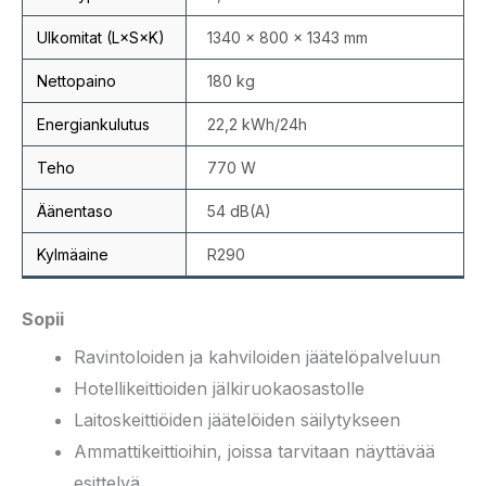
Ulkomitat (L×S×K)
1340 × 800 × 1343 mm
Nettopaino
180 kg
Energiankulutus
22,2 kWh/24h
Teho
770 W
Äänentaso
54 dB(A)
Kylmäaine
R290
Sopii
Ravintoloiden ja kahviloiden jäätelöpalveluun
Hotellikeittioiden jälkiruokaosastolle
Laitoskeittiöiden jäätelöiden säilytykseen
Ammattikeittioihin, joissa tarvitaan näyttävää
esittelyä