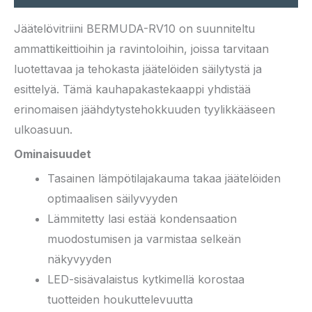
Jäätelövitriini BERMUDA-RV10 on suunniteltu
ammattikeittioihin ja ravintoloihin, joissa tarvitaan
luotettavaa ja tehokasta jäätelöiden säilytystä ja
esittelyä. Tämä kauhapakastekaappi yhdistää
erinomaisen jäähdytystehokkuuden tyylikkääseen
ulkoasuun.
Ominaisuudet
Tasainen lämpötilajakauma takaa jäätelöiden
optimaalisen säilyvyyden
Lämmitetty lasi estää kondensaation
muodostumisen ja varmistaa selkeän
näkyvyyden
LED-sisävalaistus kytkimellä korostaa
tuotteiden houkuttelevuutta