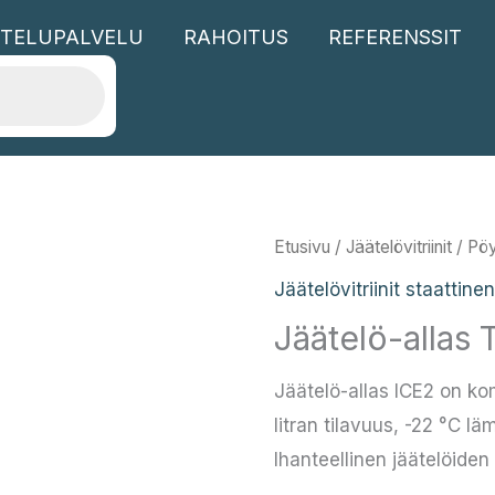
TELUPALVELU
RAHOITUS
REFERENSSIT
Etusivu
/
Jäätelövitriinit
/
Pöy
Jäätelövitriinit staattine
Jäätelö-allas 
Jäätelö-allas ICE2 on kom
litran tilavuus, -22 °C l
Ihanteellinen jäätelöiden 