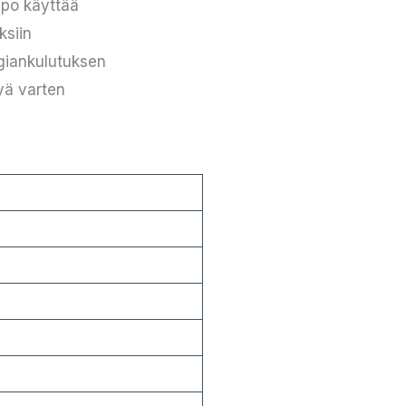
ppo käyttää
ksiin
rgiankulutuksen
lyä varten