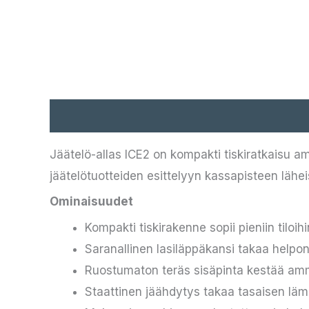
Kuvaus
Jäätelö-allas ICE2 on kompakti tiskiratkaisu amm
jäätelötuotteiden esittelyyn kassapisteen lähe
Ominaisuudet
Kompakti tiskirakenne sopii pieniin tiloihi
Saranallinen lasiläppäkansi takaa helpon
Ruostumaton teräs sisäpinta kestää am
Staattinen jäähdytys takaa tasaisen läm