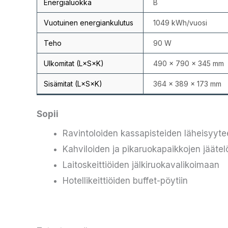
Energialuokka
B
Vuotuinen energiankulutus
1049 kWh/vuosi
Teho
90 W
Ulkomitat (L×S×K)
490 × 790 × 345 mm
Sisämitat (L×S×K)
364 × 389 × 173 mm
Sopii
Ravintoloiden kassapisteiden läheisyyt
Kahviloiden ja pikaruokapaikkojen jääte
Laitoskeittiöiden jälkiruokavalikoimaan
Hotellikeittiöiden buffet-pöytiin