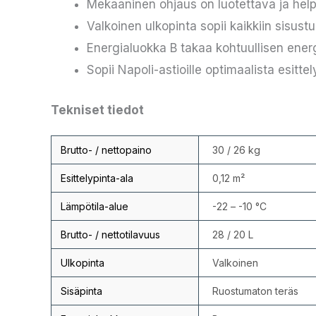
Mekaaninen ohjaus on luotettava ja hel
Valkoinen ulkopinta sopii kaikkiin sisustu
Energialuokka B takaa kohtuullisen ene
Sopii Napoli-astioille optimaalista esitte
Tekniset tiedot
Brutto- / nettopaino
30 / 26 kg
Esittelypinta-ala
0,12 m²
Lämpötila-alue
-22 – -10 °C
Brutto- / nettotilavuus
28 / 20 L
Ulkopinta
Valkoinen
Sisäpinta
Ruostumaton teräs