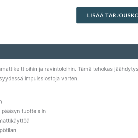
LISÄÄ TARJOUSKO
attikeittioihin ja ravintoloihin. Tämä tehokas jäähdytysl
isyydessä impulssiostoja varten.
n
 pääsyn tuotteisiin
mattikäyttöä
pötilan