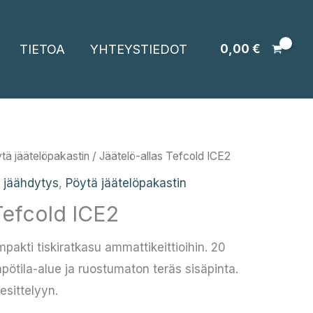
TIETOA
YHTEYSTIEDOT
0,00
€
tä jäätelöpakastin
/ Jäätelö-allas Tefcold ICE2
n jäähdytys
,
Pöytä jäätelöpakastin
Tefcold ICE2
pakti tiskiratkasu ammattikeittioihin. 20
ämpötila-alue ja ruostumaton teräs sisäpinta.
esittelyyn.