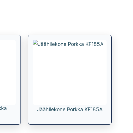
kka
Jäähilekone Porkka KF185A