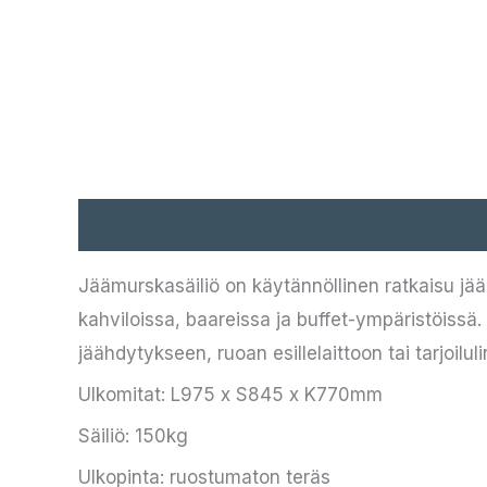
Kuvaus
Jäämurskasäiliö on käytännöllinen ratkaisu jääh
kahviloissa, baareissa ja buffet-ympäristöissä. 
jäähdytykseen, ruoan esillelaittoon tai tarjoilul
Ulkomitat: L975 x S845 x K770mm
Säiliö: 150kg
Ulkopinta: ruostumaton teräs