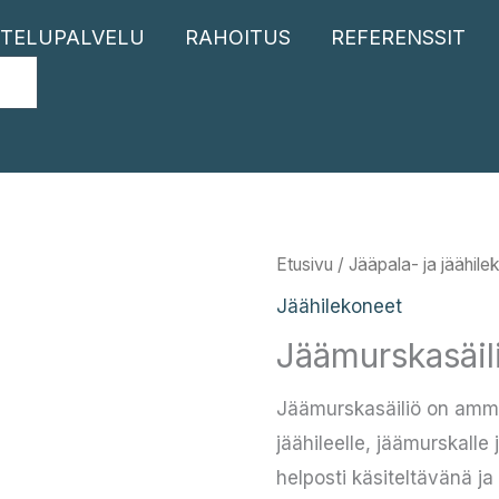
TELUPALVELU
RAHOITUS
REFERENSSIT
Etusivu
/
Jääpala- ja jäähile
Jäähilekoneet
Jäämurskasäil
Jäämurskasäiliö on ammat
jäähileelle, jäämurskalle 
helposti käsiteltävänä ja