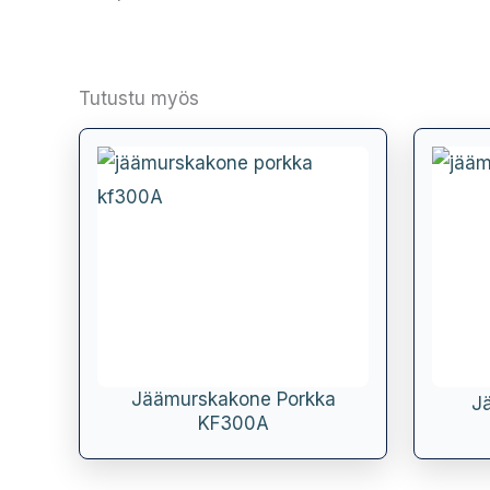
Tutustu myös
Jäämurskakone Porkka
J
KF300A