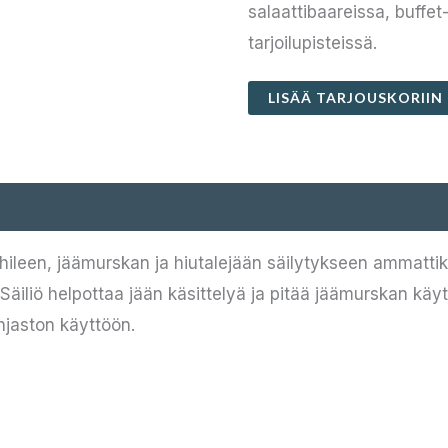
salaattibaareissa, buffet-
tarjoilupisteissä.
LISÄÄ TARJOUSKORIIN
ileen, jäämurskan ja hiutalejään säilytykseen ammattikeit
Säiliö helpottaa jään käsittelyä ja pitää jäämurskan käyt
injaston käyttöön.