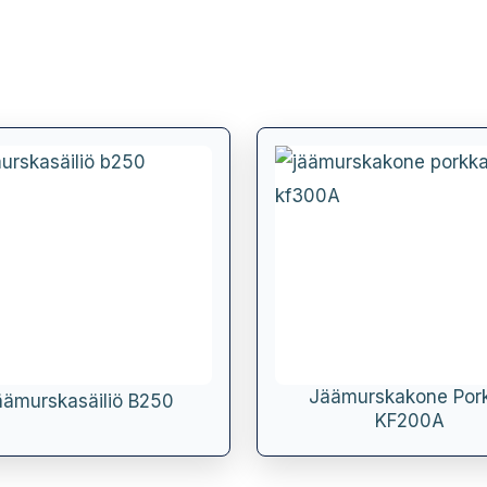
Jäämurskakone Por
äämurskasäiliö B250
KF200A