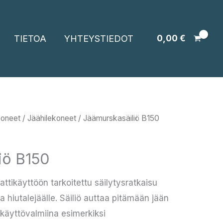
TIETOA
YHTEYSTIEDOT
0,00
€
koneet
/
Jäähilekoneet
/ Jäämurskasäiliö B150
iö B150
tikäyttöön tarkoitettu säilytysratkaisu
ja hiutalejäälle. Säiliö auttaa pitämään jään
 käyttövalmiina esimerkiksi