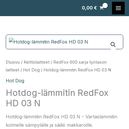
Siirry
0,00
€
sisältöön
Etusivu
/
Keittiölaitteet
/
RedFox 600 sarja työtason
laitteet
/
Hot Dog
/ Hotdog-lämmitin RedFox HD 03 N
Hot Dog
Hotdog-lämmitin RedFox
HD 03 N
Hotdog-lämmitin RedFox HD 03 N – Vartaslämmitin
kolmelle sämpylälle ja säiliö makkaroille.