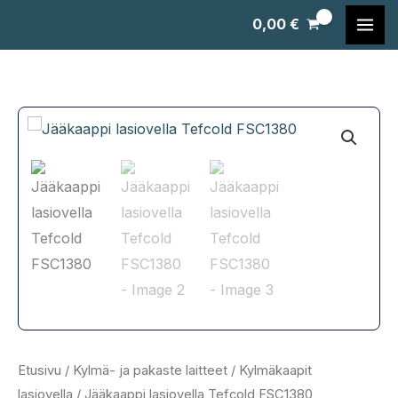
Siirry
0,00
€
sisältöön
Etusivu
/
Kylmä- ja pakaste laitteet
/
Kylmäkaapit
lasiovella
/ Jääkaappi lasiovella Tefcold FSC1380