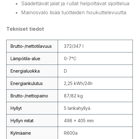
Säädettävät jalat ja rullat helpottavat sijoittelua
Mainosvalo lisää tuotteiden houkuttelevuutta
Tekniset tiedot
Brutto-/nettotilavuus
372/347 l
Lämpötila-alue
0-7°C
Energialuokka
D
Energiankulutus
2,25 kWh/24h
Brutto-/nettopaino
87/82 kg
Hyllyt
5 lankahyllyä
Hyllyn mitat
498 × 405 mm
Kylmäaine
R600a