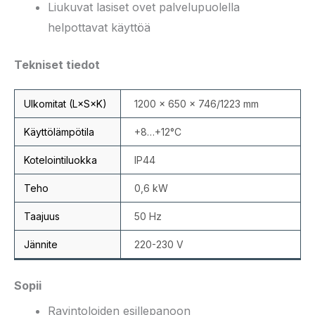
Liukuvat lasiset ovet palvelupuolella
helpottavat käyttöä
Tekniset tiedot
Ulkomitat (L×S×K)
1200 × 650 × 746/1223 mm
Käyttölämpötila
+8…+12°C
Kotelointiluokka
IP44
Teho
0,6 kW
Taajuus
50 Hz
Jännite
220-230 V
Sopii
Ravintoloiden esillepanoon