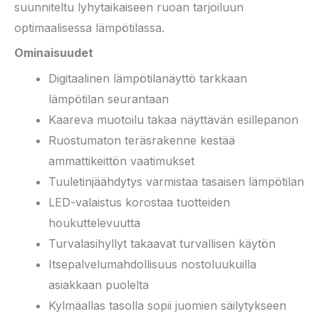
suunniteltu lyhytaikaiseen ruoan tarjoiluun
optimaalisessa lämpötilassa.
Ominaisuudet
Digitaalinen lämpötilanäyttö tarkkaan
lämpötilan seurantaan
Kaareva muotoilu takaa näyttävän esillepanon
Ruostumaton teräsrakenne kestää
ammattikeittön vaatimukset
Tuuletinjäähdytys varmistaa tasaisen lämpötilan
LED-valaistus korostaa tuotteiden
houkuttelevuutta
Turvalasihyllyt takaavat turvallisen käytön
Itsepalvelumahdollisuus nostoluukuilla
asiakkaan puolelta
Kylmäallas tasolla sopii juomien säilytykseen