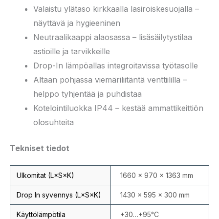
Valaistu ylätaso kirkkaalla lasiroiskesuojalla –
näyttävä ja hygieeninen
Neutraalikaappi alaosassa – lisäsäilytystilaa
astioille ja tarvikkeille
Drop-In lämpöallas integroitavissa työtasolle
Altaan pohjassa viemäriliitäntä venttiilillä –
helppo tyhjentää ja puhdistaa
Kotelointiluokka IP44 – kestää ammattikeittiön
olosuhteita
Tekniset tiedot
Ulkomitat (L×S×K)
1660 × 970 × 1363 mm
Drop In syvennys (L×S×K)
1430 × 595 × 300 mm
Käyttölämpötila
+30…+95°C