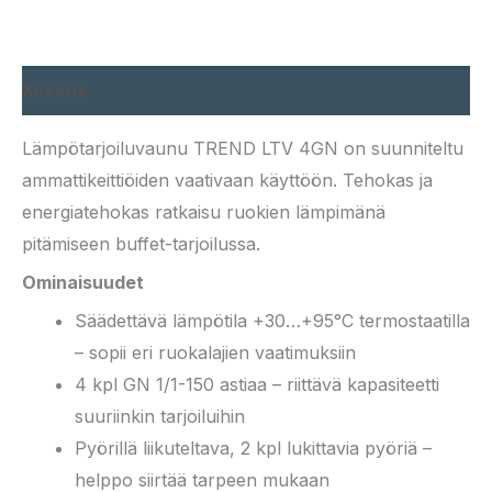
Kuvaus
Lämpötarjoiluvaunu TREND LTV 4GN on suunniteltu
ammattikeittiöiden vaativaan käyttöön. Tehokas ja
energiatehokas ratkaisu ruokien lämpimänä
pitämiseen buffet-tarjoilussa.
Ominaisuudet
Säädettävä lämpötila +30…+95°C termostaatilla
– sopii eri ruokalajien vaatimuksiin
4 kpl GN 1/1-150 astiaa – riittävä kapasiteetti
suuriinkin tarjoiluihin
Pyörillä liikuteltava, 2 kpl lukittavia pyöriä –
helppo siirtää tarpeen mukaan