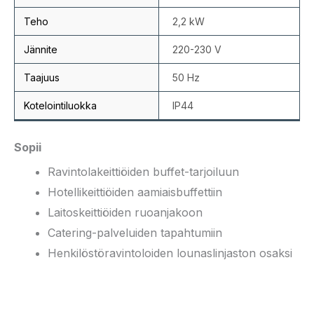
Teho
2,2 kW
Jännite
220-230 V
Taajuus
50 Hz
Kotelointiluokka
IP44
Sopii
Ravintolakeittiöiden buffet-tarjoiluun
Hotellikeittiöiden aamiaisbuffettiin
Laitoskeittiöiden ruoanjakoon
Catering-palveluiden tapahtumiin
Henkilöstöravintoloiden lounaslinjaston osaksi