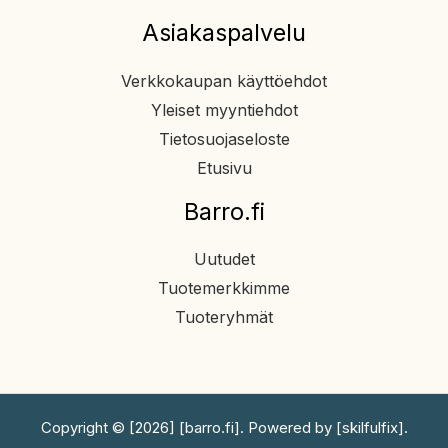
Asiakaspalvelu
Verkkokaupan käyttöehdot
Yleiset myyntiehdot
Tietosuojaseloste
Etusivu
Barro.fi
Uutudet
Tuotemerkkimme
Tuoteryhmät
Copyright © [2026] [barro.fi]. Powered by [skilfulfix].